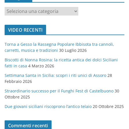
c
a
t
VIDEO RECENTI
e
g
Torna a Gesso la Rassegna Popolare Ibbisota tra cannoli,
o
carretti, musica e tradizioni
30 Luglio 2026
r
Biscotti di Nonna Rosina: la ricetta antica dei dolci Siciliani
i
fatti in casa
4 Marzo 2026
e
Settimana Santa in Sicilia: scopri i riti unici di Assoro
28
Febbraio 2026
Straordinario successo per il Funghi Fest di Castelbuono
30
Ottobre 2025
Due giovani siciliani riscoprono l’antico telaio
20 Ottobre 2025
Commenti recenti