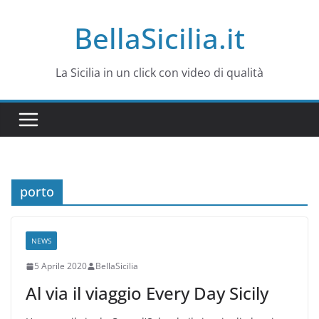
Salta
BellaSicilia.it
al
contenuto
La Sicilia in un click con video di qualità
porto
NEWS
5 Aprile 2020
BellaSicilia
Al via il viaggio Every Day Sicily