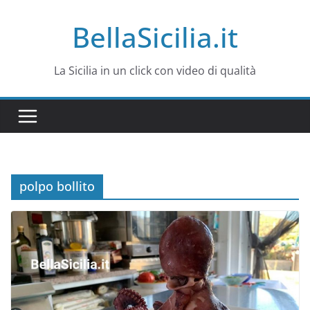
Salta
BellaSicilia.it
al
contenuto
La Sicilia in un click con video di qualità
polpo bollito