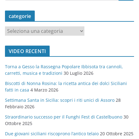
categorie
c
a
t
VIDEO RECENTI
e
g
Torna a Gesso la Rassegna Popolare Ibbisota tra cannoli,
o
carretti, musica e tradizioni
30 Luglio 2026
r
Biscotti di Nonna Rosina: la ricetta antica dei dolci Siciliani
i
fatti in casa
4 Marzo 2026
e
Settimana Santa in Sicilia: scopri i riti unici di Assoro
28
Febbraio 2026
Straordinario successo per il Funghi Fest di Castelbuono
30
Ottobre 2025
Due giovani siciliani riscoprono l’antico telaio
20 Ottobre 2025