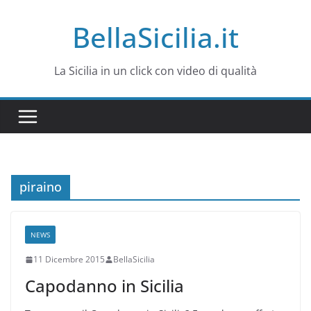
Salta
BellaSicilia.it
al
contenuto
La Sicilia in un click con video di qualità
piraino
NEWS
11 Dicembre 2015
BellaSicilia
Capodanno in Sicilia