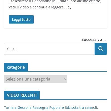
Trascorrere il Capodanno in Sicilia? Ecco alcune offerte,
vedi il video e continua a leggere… by
Leggi tutto
Successivo →
categorie
c
a
t
VIDEO RECENTI
e
g
Torna a Gesso la Rassegna Popolare Ibbisota tra cannoli,
o