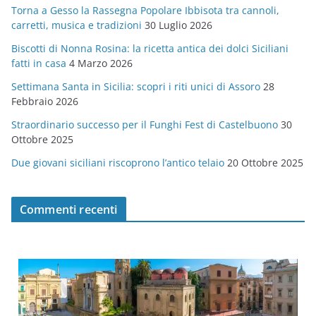
Torna a Gesso la Rassegna Popolare Ibbisota tra cannoli,
o
carretti, musica e tradizioni
30 Luglio 2026
r
Biscotti di Nonna Rosina: la ricetta antica dei dolci Siciliani
i
fatti in casa
4 Marzo 2026
e
Settimana Santa in Sicilia: scopri i riti unici di Assoro
28
Febbraio 2026
Straordinario successo per il Funghi Fest di Castelbuono
30
Ottobre 2025
Due giovani siciliani riscoprono l’antico telaio
20 Ottobre 2025
Commenti recenti