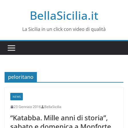
Salta
BellaSicilia.it
al
contenuto
La Sicilia in un click con video di qualità
peloritano
NEWS
23 Gennaio 2016
BellaSicilia
“Katabba. Mille anni di storia”,
sabato e domenica a Monforte