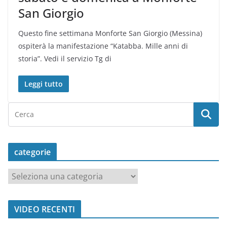
San Giorgio
Questo fine settimana Monforte San Giorgio (Messina)
ospiterà la manifestazione “Katabba. Mille anni di
storia”. Vedi il servizio Tg di
Leggi tutto
categorie
c
a
t
VIDEO RECENTI
e
g