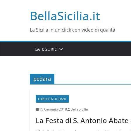
Salta
BellaSicilia.it
al
contenuto
La Sicilia in un click con video di qualità
CATEGORIE
pedara
CURIOSITÀ SICILIANE
15 Gennaio 2018
BellaSicilia
La Festa di S. Antonio Abate