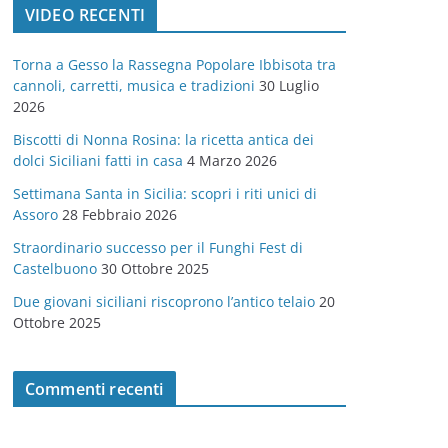
VIDEO RECENTI
e
g
Torna a Gesso la Rassegna Popolare Ibbisota tra
o
cannoli, carretti, musica e tradizioni
30 Luglio
r
2026
i
Biscotti di Nonna Rosina: la ricetta antica dei
e
dolci Siciliani fatti in casa
4 Marzo 2026
Settimana Santa in Sicilia: scopri i riti unici di
Assoro
28 Febbraio 2026
Straordinario successo per il Funghi Fest di
Castelbuono
30 Ottobre 2025
Due giovani siciliani riscoprono l’antico telaio
20
Ottobre 2025
Commenti recenti