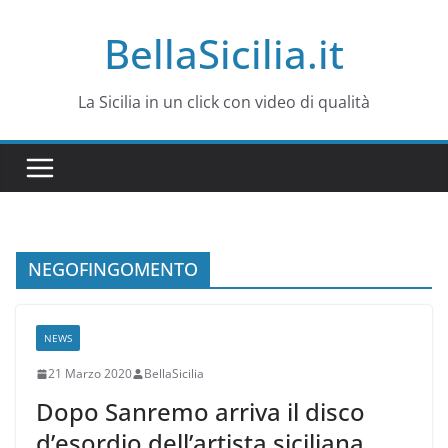
Salta
BellaSicilia.it
al
contenuto
La Sicilia in un click con video di qualità
NEGOFINGOMENTO
NEWS
21 Marzo 2020
BellaSicilia
Dopo Sanremo arriva il disco
d’esordio dell’artista siciliana