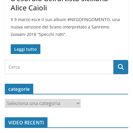
Alice Caioli
Il 9 marzo esce il suo album #NEGOFINGOMENTO, una
nuova versione del brano interpretato a Sanremo
Giovani 2018 “Specchi rotti”.
Leggi tutto
categorie
c
a
t
VIDEO RECENTI
e
g