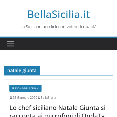
Salta
BellaSicilia.it
al
contenuto
La Sicilia in un click con video di qualità
natale giunta
PERSONAGGI SICILIANI
23 Gennaio 2020
BellaSicilia
Lo chef siciliano Natale Giunta si
racconta ai microfoni di OndaTv