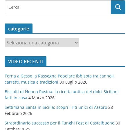
categorie
c
a
t
VIDEO RECENTI
e
g
Torna a Gesso la Rassegna Popolare Ibbisota tra cannoli,
o
carretti, musica e tradizioni
30 Luglio 2026
r
Biscotti di Nonna Rosina: la ricetta antica dei dolci Siciliani
i
fatti in casa
4 Marzo 2026
e
Settimana Santa in Sicilia: scopri i riti unici di Assoro
28
Febbraio 2026
Straordinario successo per il Funghi Fest di Castelbuono
30
Ottobre 2025