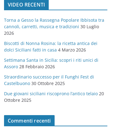
VIDEO RECENTI
e
g
Torna a Gesso la Rassegna Popolare Ibbisota tra
o
cannoli, carretti, musica e tradizioni
30 Luglio
r
2026
i
Biscotti di Nonna Rosina: la ricetta antica dei
e
dolci Siciliani fatti in casa
4 Marzo 2026
Settimana Santa in Sicilia: scopri i riti unici di
Assoro
28 Febbraio 2026
Straordinario successo per il Funghi Fest di
Castelbuono
30 Ottobre 2025
Due giovani siciliani riscoprono l’antico telaio
20
Ottobre 2025
Commenti recenti