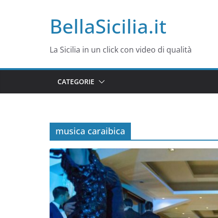
Salta
BellaSicilia.it
al
contenuto
La Sicilia in un click con video di qualità
CATEGORIE
musica caraibica