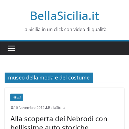
Salta
BellaSicilia.it
al
contenuto
La Sicilia in un click con video di qualità
museo della moda e del costume
NEWS
16 Novembre 2015
BellaSicilia
Alla scoperta dei Nebrodi con
bellissime auto storiche