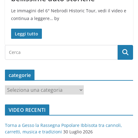
Le immagini del 6° Nebrodi Historic Tour, vedi il video e
continua a leggere… by
Leggi tutto
categorie
c
a
t
VIDEO RECENTI
e
g
Torna a Gesso la Rassegna Popolare Ibbisota tra cannoli,
o
carretti, musica e tradizioni
30 Luglio 2026
r