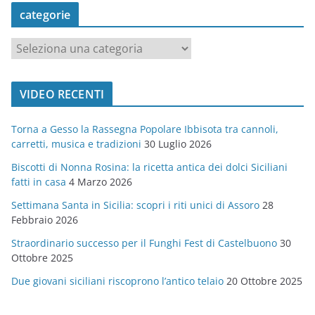
categorie
c
a
t
VIDEO RECENTI
e
g
Torna a Gesso la Rassegna Popolare Ibbisota tra cannoli,
o
carretti, musica e tradizioni
30 Luglio 2026
r
Biscotti di Nonna Rosina: la ricetta antica dei dolci Siciliani
i
fatti in casa
4 Marzo 2026
e
Settimana Santa in Sicilia: scopri i riti unici di Assoro
28
Febbraio 2026
Straordinario successo per il Funghi Fest di Castelbuono
30
Ottobre 2025
Due giovani siciliani riscoprono l’antico telaio
20 Ottobre 2025