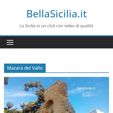
Salta
BellaSicilia.it
al
contenuto
La Sicilia in un click con video di qualità
Mazara del Vallo