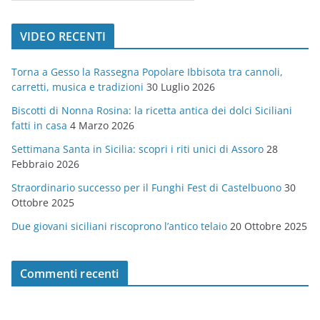
a
t
VIDEO RECENTI
e
g
Torna a Gesso la Rassegna Popolare Ibbisota tra cannoli,
o
carretti, musica e tradizioni
30 Luglio 2026
r
Biscotti di Nonna Rosina: la ricetta antica dei dolci Siciliani
i
fatti in casa
4 Marzo 2026
e
Settimana Santa in Sicilia: scopri i riti unici di Assoro
28
Febbraio 2026
Straordinario successo per il Funghi Fest di Castelbuono
30
Ottobre 2025
Due giovani siciliani riscoprono l’antico telaio
20 Ottobre 2025
Commenti recenti