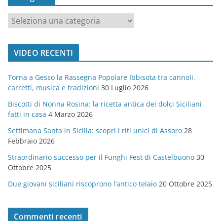
c
a
t
VIDEO RECENTI
e
g
Torna a Gesso la Rassegna Popolare Ibbisota tra cannoli,
o
carretti, musica e tradizioni
30 Luglio 2026
r
Biscotti di Nonna Rosina: la ricetta antica dei dolci Siciliani
i
fatti in casa
4 Marzo 2026
e
Settimana Santa in Sicilia: scopri i riti unici di Assoro
28
Febbraio 2026
Straordinario successo per il Funghi Fest di Castelbuono
30
Ottobre 2025
Due giovani siciliani riscoprono l’antico telaio
20 Ottobre 2025
Commenti recenti