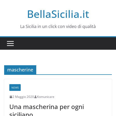
Salta
BellaSicilia.it
al
contenuto
La Sicilia in un click con video di qualità
mascherine
NEWS
2 Maggio 2020
Komunicare
Una mascherina per ogni
siciliano