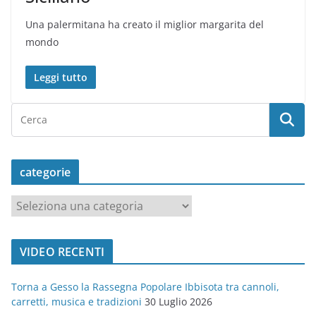
Una palermitana ha creato il miglior margarita del
mondo
Leggi tutto
categorie
c
a
t
VIDEO RECENTI
e
g
Torna a Gesso la Rassegna Popolare Ibbisota tra cannoli,
o
carretti, musica e tradizioni
30 Luglio 2026
r