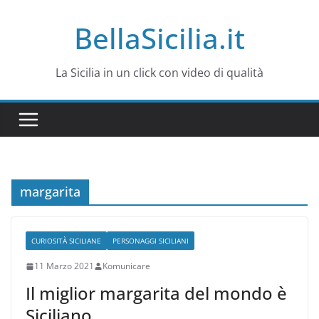
Salta
BellaSicilia.it
al
contenuto
La Sicilia in un click con video di qualità
margarita
CURIOSITÀ SICILIANE
PERSONAGGI SICILIANI
11 Marzo 2021
Komunicare
Il miglior margarita del mondo è
Siciliano