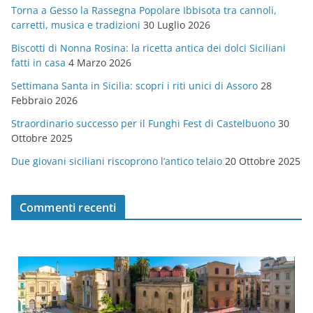
Torna a Gesso la Rassegna Popolare Ibbisota tra cannoli,
o
carretti, musica e tradizioni
30 Luglio 2026
r
Biscotti di Nonna Rosina: la ricetta antica dei dolci Siciliani
i
fatti in casa
4 Marzo 2026
e
Settimana Santa in Sicilia: scopri i riti unici di Assoro
28
Febbraio 2026
Straordinario successo per il Funghi Fest di Castelbuono
30
Ottobre 2025
Due giovani siciliani riscoprono l’antico telaio
20 Ottobre 2025
Commenti recenti