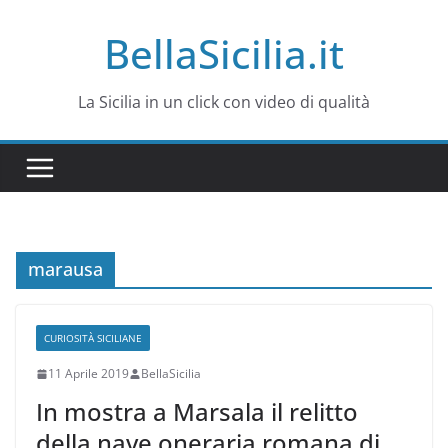
Salta
BellaSicilia.it
al
contenuto
La Sicilia in un click con video di qualità
marausa
CURIOSITÀ SICILIANE
11 Aprile 2019
BellaSicilia
In mostra a Marsala il relitto
della nave oneraria romana di