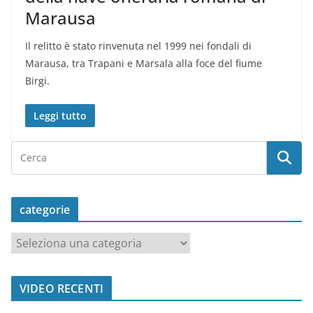
Marausa
Il relitto è stato rinvenuta nel 1999 nei fondali di
Marausa, tra Trapani e Marsala alla foce del fiume
Birgi.
Leggi tutto
categorie
c
a
t
VIDEO RECENTI
e
g