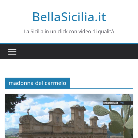
Salta
BellaSicilia.it
al
contenuto
La Sicilia in un click con video di qualità
madonna del carmelo