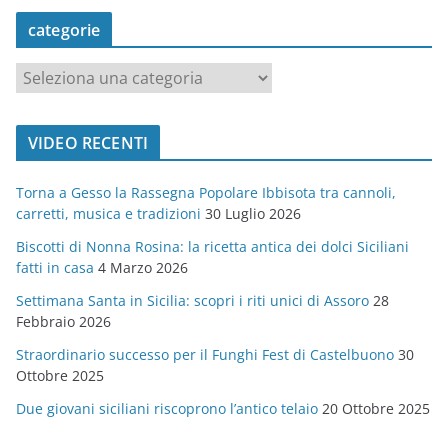
categorie
c
a
t
VIDEO RECENTI
e
g
Torna a Gesso la Rassegna Popolare Ibbisota tra cannoli,
o
carretti, musica e tradizioni
30 Luglio 2026
r
Biscotti di Nonna Rosina: la ricetta antica dei dolci Siciliani
i
fatti in casa
4 Marzo 2026
e
Settimana Santa in Sicilia: scopri i riti unici di Assoro
28
Febbraio 2026
Straordinario successo per il Funghi Fest di Castelbuono
30
Ottobre 2025
Due giovani siciliani riscoprono l’antico telaio
20 Ottobre 2025