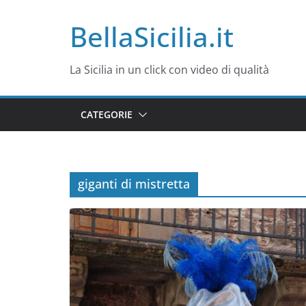
Salta
BellaSicilia.it
al
contenuto
La Sicilia in un click con video di qualità
CATEGORIE
giganti di mistretta