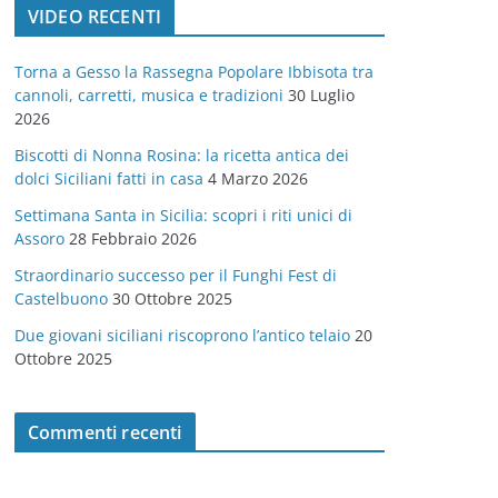
VIDEO RECENTI
e
g
Torna a Gesso la Rassegna Popolare Ibbisota tra
o
cannoli, carretti, musica e tradizioni
30 Luglio
r
2026
i
Biscotti di Nonna Rosina: la ricetta antica dei
e
dolci Siciliani fatti in casa
4 Marzo 2026
Settimana Santa in Sicilia: scopri i riti unici di
Assoro
28 Febbraio 2026
Straordinario successo per il Funghi Fest di
Castelbuono
30 Ottobre 2025
Due giovani siciliani riscoprono l’antico telaio
20
Ottobre 2025
Commenti recenti