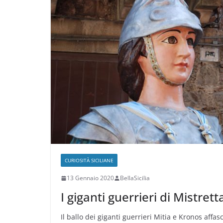
CURIOSITÀ SICILIANE
13 Gennaio 2020
BellaSicilia
I giganti guerrieri di Mistrett
Il ballo dei giganti guerrieri Mitia e Kronos affas