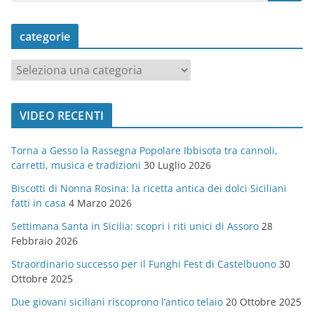
categorie
c
a
t
VIDEO RECENTI
e
g
Torna a Gesso la Rassegna Popolare Ibbisota tra cannoli,
o
carretti, musica e tradizioni
30 Luglio 2026
r
Biscotti di Nonna Rosina: la ricetta antica dei dolci Siciliani
i
fatti in casa
4 Marzo 2026
e
Settimana Santa in Sicilia: scopri i riti unici di Assoro
28
Febbraio 2026
Straordinario successo per il Funghi Fest di Castelbuono
30
Ottobre 2025
Due giovani siciliani riscoprono l’antico telaio
20 Ottobre 2025