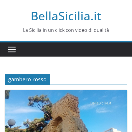
Salta
BellaSicilia.it
al
contenuto
La Sicilia in un click con video di qualità
gambero rosso