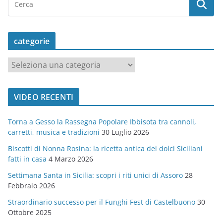
categorie
c
a
t
VIDEO RECENTI
e
g
Torna a Gesso la Rassegna Popolare Ibbisota tra cannoli,
o
carretti, musica e tradizioni
30 Luglio 2026
r
Biscotti di Nonna Rosina: la ricetta antica dei dolci Siciliani
i
fatti in casa
4 Marzo 2026
e
Settimana Santa in Sicilia: scopri i riti unici di Assoro
28
Febbraio 2026
Straordinario successo per il Funghi Fest di Castelbuono
30
Ottobre 2025