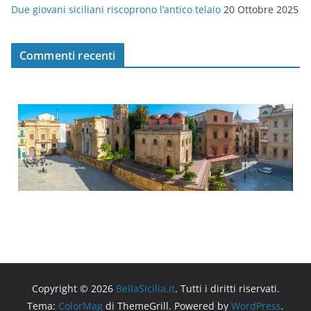
Due giovani siciliani riscoprono l’antico telaio
20 Ottobre 2025
Commenti recenti
Copyright © 2026
BellaSicilia.it
. Tutti i diritti riservati.
Tema:
ColorMag
di ThemeGrill. Powered by
WordPress
.