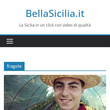
Salta
BellaSicilia.it
al
contenuto
La Sicilia in un click con video di qualità
fragole