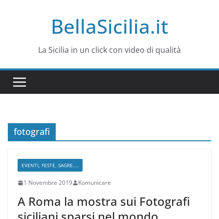
Salta
BellaSicilia.it
al
contenuto
La Sicilia in un click con video di qualità
fotografi
EVENTI, FESTE, SAGRE....
1 Novembre 2019
Komunicare
A Roma la mostra sui Fotografi
siciliani sparsi nel mondo