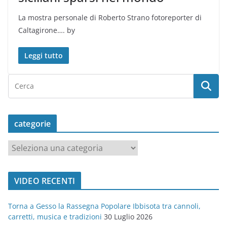
La mostra personale di Roberto Strano fotoreporter di
Caltagirone…. by
Leggi tutto
categorie
c
a
t
VIDEO RECENTI
e
g
Torna a Gesso la Rassegna Popolare Ibbisota tra cannoli,
o
carretti, musica e tradizioni
30 Luglio 2026
r