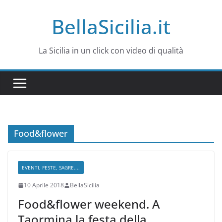
Salta
BellaSicilia.it
al
contenuto
La Sicilia in un click con video di qualità
Food&flower
EVENTI, FESTE, SAGRE....
10 Aprile 2018
BellaSicilia
Food&flower weekend. A
Taormina la festa della