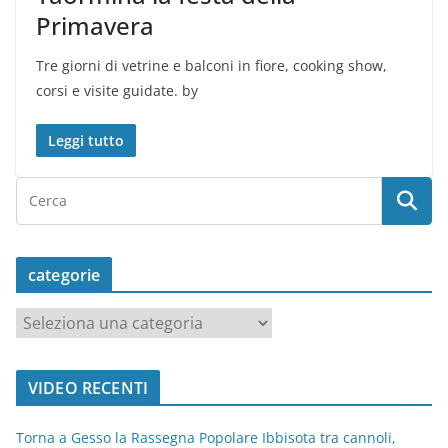
Primavera
Tre giorni di vetrine e balconi in fiore, cooking show,
corsi e visite guidate. by
Leggi tutto
categorie
c
a
t
VIDEO RECENTI
e
g
Torna a Gesso la Rassegna Popolare Ibbisota tra cannoli,
o