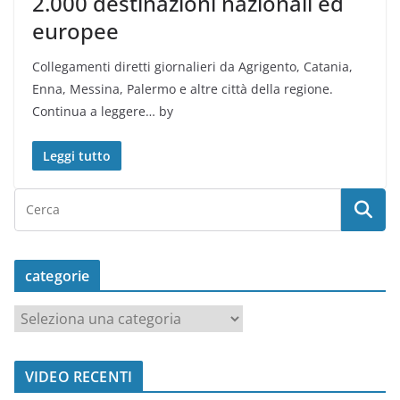
2.000 destinazioni nazionali ed
europee
Collegamenti diretti giornalieri da Agrigento, Catania,
Enna, Messina, Palermo e altre città della regione.
Continua a leggere… by
Leggi tutto
categorie
c
a
t
VIDEO RECENTI
e