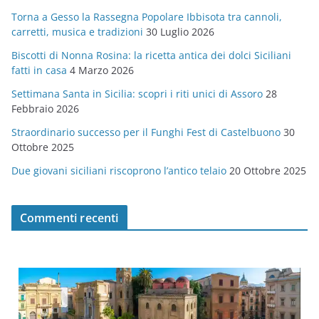
g
Torna a Gesso la Rassegna Popolare Ibbisota tra cannoli,
o
carretti, musica e tradizioni
30 Luglio 2026
r
Biscotti di Nonna Rosina: la ricetta antica dei dolci Siciliani
i
fatti in casa
4 Marzo 2026
e
Settimana Santa in Sicilia: scopri i riti unici di Assoro
28
Febbraio 2026
Straordinario successo per il Funghi Fest di Castelbuono
30
Ottobre 2025
Due giovani siciliani riscoprono l’antico telaio
20 Ottobre 2025
Commenti recenti