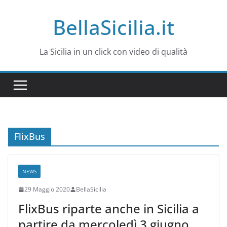
Salta
BellaSicilia.it
al
contenuto
La Sicilia in un click con video di qualità
FlixBus
NEWS
29 Maggio 2020
BellaSicilia
FlixBus riparte anche in Sicilia a
partire da mercoledì 3 giugno