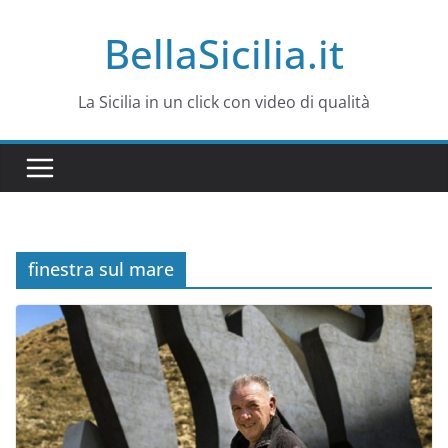
Salta
BellaSicilia.it
al
contenuto
La Sicilia in un click con video di qualità
finestra sul mare