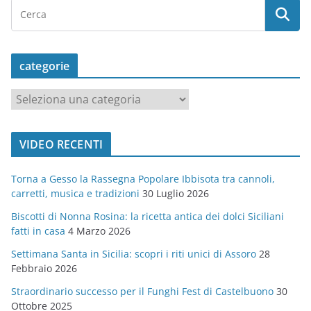
categorie
c
a
t
VIDEO RECENTI
e
g
Torna a Gesso la Rassegna Popolare Ibbisota tra cannoli,
o
carretti, musica e tradizioni
30 Luglio 2026
r
Biscotti di Nonna Rosina: la ricetta antica dei dolci Siciliani
i
fatti in casa
4 Marzo 2026
e
Settimana Santa in Sicilia: scopri i riti unici di Assoro
28
Febbraio 2026
Straordinario successo per il Funghi Fest di Castelbuono
30
Ottobre 2025