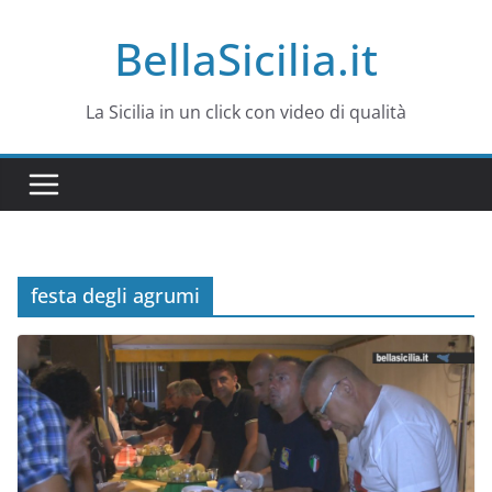
Salta
BellaSicilia.it
al
contenuto
La Sicilia in un click con video di qualità
festa degli agrumi