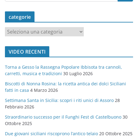
categorie
c
a
t
VIDEO RECENTI
e
g
Torna a Gesso la Rassegna Popolare Ibbisota tra cannoli,
o
carretti, musica e tradizioni
30 Luglio 2026
r
Biscotti di Nonna Rosina: la ricetta antica dei dolci Siciliani
i
fatti in casa
4 Marzo 2026
e
Settimana Santa in Sicilia: scopri i riti unici di Assoro
28
Febbraio 2026
Straordinario successo per il Funghi Fest di Castelbuono
30
Ottobre 2025
Due giovani siciliani riscoprono l’antico telaio
20 Ottobre 2025