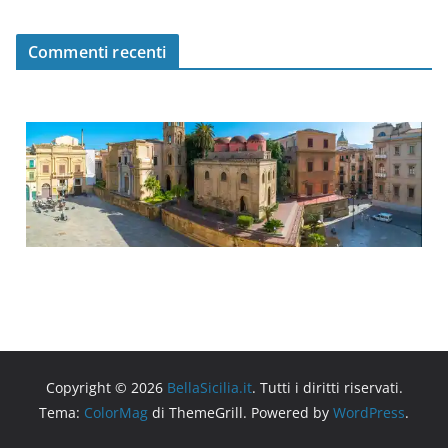
Commenti recenti
Copyright © 2026
BellaSicilia.it
. Tutti i diritti riservati.
Tema:
ColorMag
di ThemeGrill. Powered by
WordPress
.