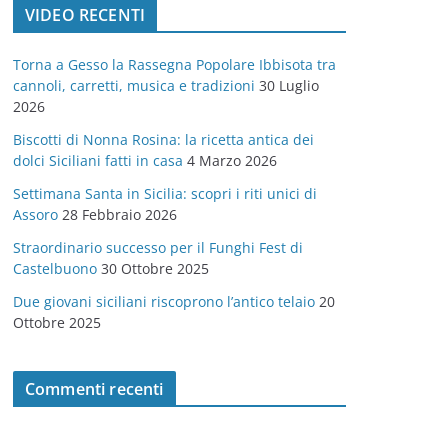
VIDEO RECENTI
e
g
Torna a Gesso la Rassegna Popolare Ibbisota tra
o
cannoli, carretti, musica e tradizioni
30 Luglio
r
2026
i
Biscotti di Nonna Rosina: la ricetta antica dei
e
dolci Siciliani fatti in casa
4 Marzo 2026
Settimana Santa in Sicilia: scopri i riti unici di
Assoro
28 Febbraio 2026
Straordinario successo per il Funghi Fest di
Castelbuono
30 Ottobre 2025
Due giovani siciliani riscoprono l’antico telaio
20
Ottobre 2025
Commenti recenti