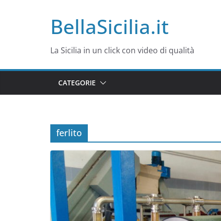
Salta
BellaSicilia.it
al
contenuto
La Sicilia in un click con video di qualità
CATEGORIE
ferlito