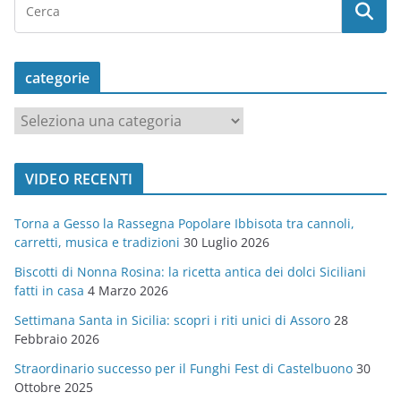
categorie
c
a
t
VIDEO RECENTI
e
g
Torna a Gesso la Rassegna Popolare Ibbisota tra cannoli,
o
carretti, musica e tradizioni
30 Luglio 2026
r
Biscotti di Nonna Rosina: la ricetta antica dei dolci Siciliani
i
fatti in casa
4 Marzo 2026
e
Settimana Santa in Sicilia: scopri i riti unici di Assoro
28
Febbraio 2026
Straordinario successo per il Funghi Fest di Castelbuono
30
Ottobre 2025