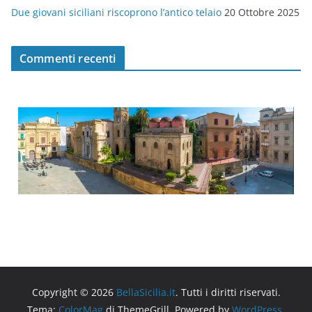
Due giovani siciliani riscoprono l’antico telaio
20 Ottobre 2025
Commenti recenti
Copyright © 2026
BellaSicilia.it
. Tutti i diritti riservati.
Tema:
ColorMag
di ThemeGrill. Powered by
WordPress
.