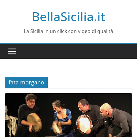
Salta
BellaSicilia.it
al
contenuto
La Sicilia in un click con video di qualità
fata morgano