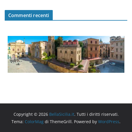
Commenti recenti
Copyright © 2026
BellaSicilia.it
. Tutti i diritti riservati.
Tema:
ColorMag
di ThemeGrill. Powered by
WordPress
.