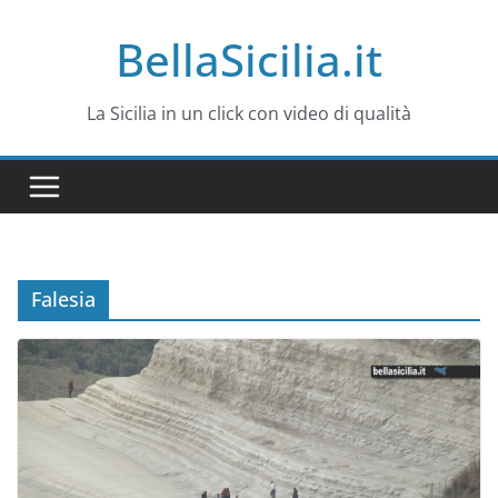
Salta
BellaSicilia.it
al
contenuto
La Sicilia in un click con video di qualità
Falesia