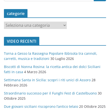
categorie
c
a
t
VIDEO RECENTI
e
g
Torna a Gesso la Rassegna Popolare Ibbisota tra cannoli,
o
carretti, musica e tradizioni
30 Luglio 2026
r
Biscotti di Nonna Rosina: la ricetta antica dei dolci Siciliani
i
fatti in casa
4 Marzo 2026
e
Settimana Santa in Sicilia: scopri i riti unici di Assoro
28
Febbraio 2026
Straordinario successo per il Funghi Fest di Castelbuono
30
Ottobre 2025
Due giovani siciliani riscoprono l’antico telaio
20 Ottobre 2025