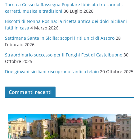
Torna a Gesso la Rassegna Popolare Ibbisota tra cannoli,
o
carretti, musica e tradizioni
30 Luglio 2026
r
Biscotti di Nonna Rosina: la ricetta antica dei dolci Siciliani
i
fatti in casa
4 Marzo 2026
e
Settimana Santa in Sicilia: scopri i riti unici di Assoro
28
Febbraio 2026
Straordinario successo per il Funghi Fest di Castelbuono
30
Ottobre 2025
Due giovani siciliani riscoprono l’antico telaio
20 Ottobre 2025
Commenti recenti