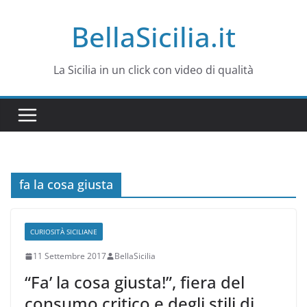
Salta
BellaSicilia.it
al
contenuto
La Sicilia in un click con video di qualità
fa la cosa giusta
CURIOSITÀ SICILIANE
11 Settembre 2017
BellaSicilia
“Fa’ la cosa giusta!”, fiera del
consumo critico e degli stili di