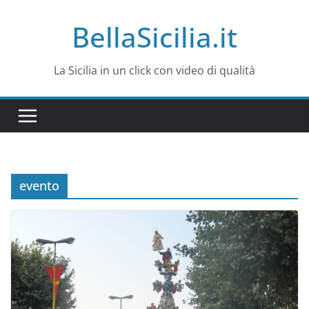
Salta
BellaSicilia.it
al
contenuto
La Sicilia in un click con video di qualità
evento