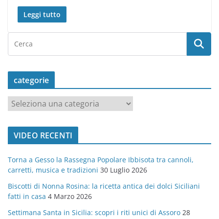
Leggi tutto
categorie
c
a
t
VIDEO RECENTI
e
g
Torna a Gesso la Rassegna Popolare Ibbisota tra cannoli,
o
carretti, musica e tradizioni
30 Luglio 2026
r
Biscotti di Nonna Rosina: la ricetta antica dei dolci Siciliani
i
fatti in casa
4 Marzo 2026
e
Settimana Santa in Sicilia: scopri i riti unici di Assoro
28