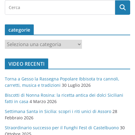
categorie
c
a
t
VIDEO RECENTI
e
g
Torna a Gesso la Rassegna Popolare Ibbisota tra cannoli,
o
carretti, musica e tradizioni
30 Luglio 2026
r
Biscotti di Nonna Rosina: la ricetta antica dei dolci Siciliani
i
fatti in casa
4 Marzo 2026
e
Settimana Santa in Sicilia: scopri i riti unici di Assoro
28
Febbraio 2026
Straordinario successo per il Funghi Fest di Castelbuono
30
Ottobre 2025