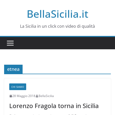
Salta
BellaSicilia.it
al
contenuto
La Sicilia in un click con video di qualità
etnea
CHI SIAMO
28 Maggio 2018
BellaSicilia
Lorenzo Fragola torna in Sicilia