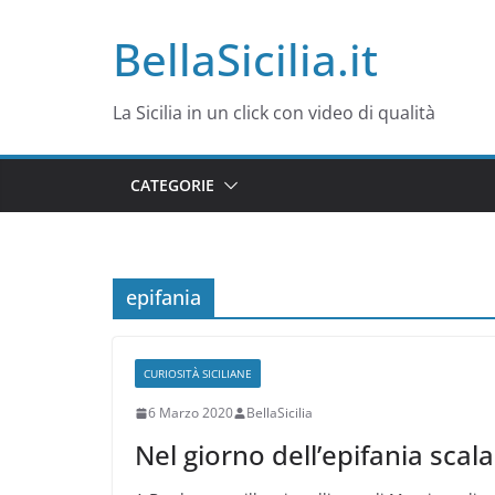
Salta
BellaSicilia.it
al
contenuto
La Sicilia in un click con video di qualità
CATEGORIE
epifania
CURIOSITÀ SICILIANE
6 Marzo 2020
BellaSicilia
Nel giorno dell’epifania scal