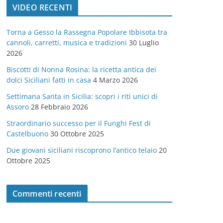
VIDEO RECENTI
e
g
Torna a Gesso la Rassegna Popolare Ibbisota tra
o
cannoli, carretti, musica e tradizioni
30 Luglio
r
2026
i
Biscotti di Nonna Rosina: la ricetta antica dei
e
dolci Siciliani fatti in casa
4 Marzo 2026
Settimana Santa in Sicilia: scopri i riti unici di
Assoro
28 Febbraio 2026
Straordinario successo per il Funghi Fest di
Castelbuono
30 Ottobre 2025
Due giovani siciliani riscoprono l’antico telaio
20
Ottobre 2025
Commenti recenti