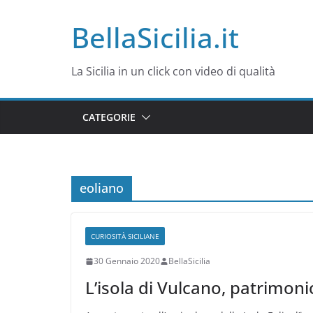
Salta
BellaSicilia.it
al
contenuto
La Sicilia in un click con video di qualità
CATEGORIE
eoliano
CURIOSITÀ SICILIANE
30 Gennaio 2020
BellaSicilia
L’isola di Vulcano, patrimoni