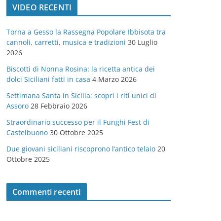
VIDEO RECENTI
e
g
Torna a Gesso la Rassegna Popolare Ibbisota tra
o
cannoli, carretti, musica e tradizioni
30 Luglio
r
2026
i
Biscotti di Nonna Rosina: la ricetta antica dei
e
dolci Siciliani fatti in casa
4 Marzo 2026
Settimana Santa in Sicilia: scopri i riti unici di
Assoro
28 Febbraio 2026
Straordinario successo per il Funghi Fest di
Castelbuono
30 Ottobre 2025
Due giovani siciliani riscoprono l’antico telaio
20
Ottobre 2025
Commenti recenti