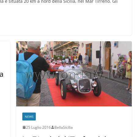
ola è situata 20 km a nord della Sicilia, nel Mar Tirreno. Gli
 a
NEWS
25 Luglio 2016
BellaSicilia