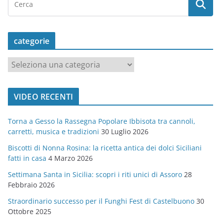
categorie
c
a
t
VIDEO RECENTI
e
g
Torna a Gesso la Rassegna Popolare Ibbisota tra cannoli,
o
carretti, musica e tradizioni
30 Luglio 2026
r
Biscotti di Nonna Rosina: la ricetta antica dei dolci Siciliani
i
fatti in casa
4 Marzo 2026
e
Settimana Santa in Sicilia: scopri i riti unici di Assoro
28
Febbraio 2026
Straordinario successo per il Funghi Fest di Castelbuono
30
Ottobre 2025