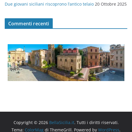
Due giovani siciliani riscoprono l’antico telaio
20 Ottobre 2025
Commenti recenti
Copyright © 2026
BellaSicilia.it
. Tutti i diritti riservati.
Tema:
ColorMag
di ThemeGrill. Powered by
WordPress
.