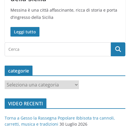
Messina è una città affascinante, ricca di storia e porta
d’ingresso della Sicilia
Leggi tutto
categorie
c
a
t
VIDEO RECENTI
e
g
Torna a Gesso la Rassegna Popolare Ibbisota tra cannoli,
o
carretti, musica e tradizioni
30 Luglio 2026
r