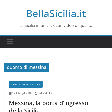
Salta
BellaSicilia.it
al
contenuto
La Sicilia in un click con video di qualità
duomo di messina
VIDEO COMUNI SICILIANI
12 Maggio 2020
BellaSicilia
Messina, la porta d’ingresso
della Sicilia