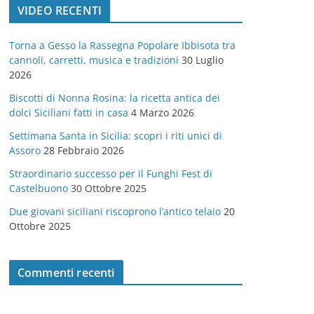
VIDEO RECENTI
e
g
Torna a Gesso la Rassegna Popolare Ibbisota tra
o
cannoli, carretti, musica e tradizioni
30 Luglio
r
2026
i
Biscotti di Nonna Rosina: la ricetta antica dei
e
dolci Siciliani fatti in casa
4 Marzo 2026
Settimana Santa in Sicilia: scopri i riti unici di
Assoro
28 Febbraio 2026
Straordinario successo per il Funghi Fest di
Castelbuono
30 Ottobre 2025
Due giovani siciliani riscoprono l’antico telaio
20
Ottobre 2025
Commenti recenti