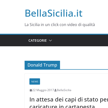
Salta
BellaSicilia.it
al
contenuto
La Sicilia in un click con video di qualità
CATEGORIE
Donald Trump
NEWS
22 Maggio 2017
BellaSicilia
In attesa dei capi di stato pe
caricature in cartapesta.