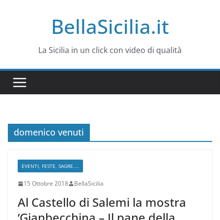
Salta
BellaSicilia.it
al
contenuto
La Sicilia in un click con video di qualità
domenico venuti
EVENTI, FESTE, SAGRE....
15 Ottobre 2018
BellaSicilia
Al Castello di Salemi la mostra
‘Gianbecchina – Il pane della