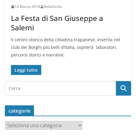
14 Marzo 2018
BellaSicilia
La Festa di San Giuseppe a
Salemi
Il centro storico della cittadina trapanese, inserita nel
club dei Borghi più belli d’Italia, ospiterà laboratori,
percorsi storici e narrativi,
Leggi tutto
categorie
c
a