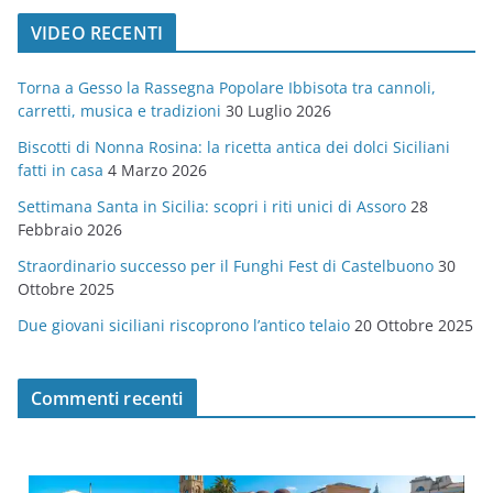
t
VIDEO RECENTI
e
g
Torna a Gesso la Rassegna Popolare Ibbisota tra cannoli,
o
carretti, musica e tradizioni
30 Luglio 2026
r
Biscotti di Nonna Rosina: la ricetta antica dei dolci Siciliani
i
fatti in casa
4 Marzo 2026
e
Settimana Santa in Sicilia: scopri i riti unici di Assoro
28
Febbraio 2026
Straordinario successo per il Funghi Fest di Castelbuono
30
Ottobre 2025
Due giovani siciliani riscoprono l’antico telaio
20 Ottobre 2025
Commenti recenti