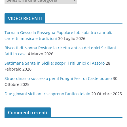
a
t
VIDEO RECENTI
e
g
Torna a Gesso la Rassegna Popolare Ibbisota tra cannoli,
o
carretti, musica e tradizioni
30 Luglio 2026
r
Biscotti di Nonna Rosina: la ricetta antica dei dolci Siciliani
i
fatti in casa
4 Marzo 2026
e
Settimana Santa in Sicilia: scopri i riti unici di Assoro
28
Febbraio 2026
Straordinario successo per il Funghi Fest di Castelbuono
30
Ottobre 2025
Due giovani siciliani riscoprono l’antico telaio
20 Ottobre 2025
Commenti recenti