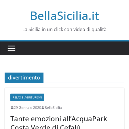
Salta
BellaSicilia.it
al
contenuto
La Sicilia in un click con video di qualità
divertimento
RELAX E AGRITURISMI
29 Gennaio 2020
BellaSicilia
Tante emozioni all’AcquaPark
Costa Verde di Cefalù