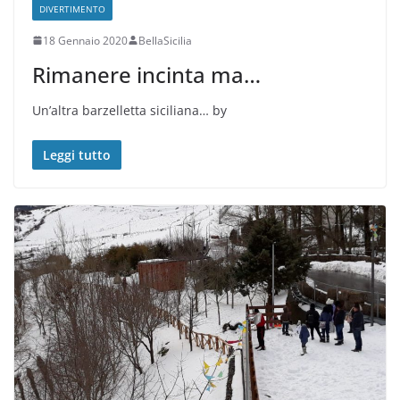
DIVERTIMENTO
18 Gennaio 2020
BellaSicilia
Rimanere incinta ma…
Un’altra barzelletta siciliana… by
Leggi tutto