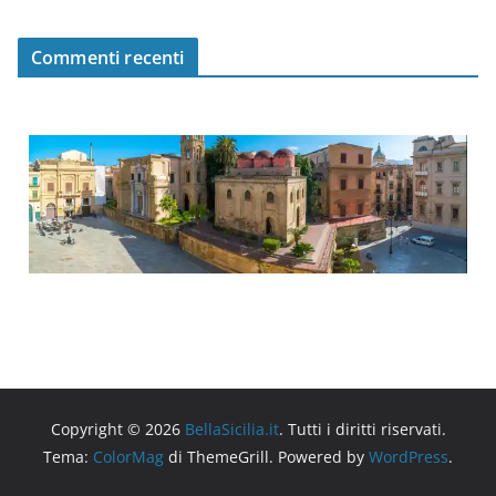
Commenti recenti
Copyright © 2026
BellaSicilia.it
. Tutti i diritti riservati.
Tema:
ColorMag
di ThemeGrill. Powered by
WordPress
.