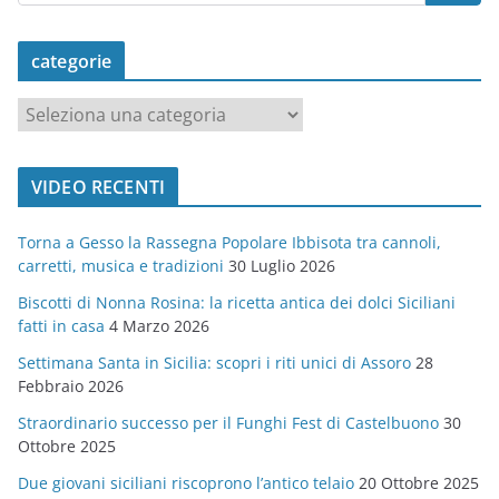
categorie
c
a
t
VIDEO RECENTI
e
g
Torna a Gesso la Rassegna Popolare Ibbisota tra cannoli,
o
carretti, musica e tradizioni
30 Luglio 2026
r
Biscotti di Nonna Rosina: la ricetta antica dei dolci Siciliani
i
fatti in casa
4 Marzo 2026
e
Settimana Santa in Sicilia: scopri i riti unici di Assoro
28
Febbraio 2026
Straordinario successo per il Funghi Fest di Castelbuono
30
Ottobre 2025
Due giovani siciliani riscoprono l’antico telaio
20 Ottobre 2025