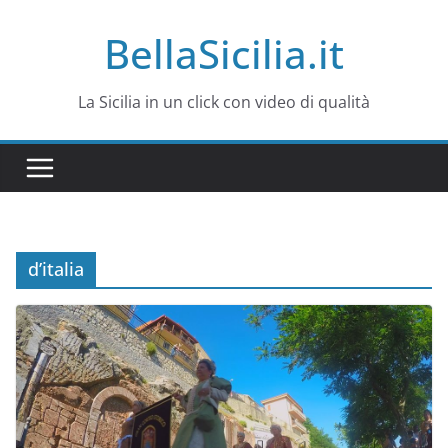
Salta
BellaSicilia.it
al
contenuto
La Sicilia in un click con video di qualità
d’italia