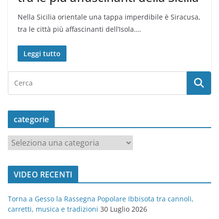
Nella Sicilia orientale una tappa imperdibile è Siracusa,
tra le città più affascinanti dell’Isola….
Leggi tutto
categorie
c
a
t
VIDEO RECENTI
e
g
Torna a Gesso la Rassegna Popolare Ibbisota tra cannoli,
o
carretti, musica e tradizioni
30 Luglio 2026
r