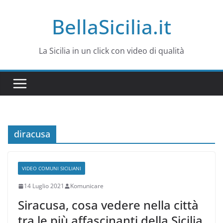
Salta
BellaSicilia.it
al
contenuto
La Sicilia in un click con video di qualità
diracusa
VIDEO COMUNI SICILIANI
14 Luglio 2021
Komunicare
Siracusa, cosa vedere nella città
tra le più affascinanti della Sicilia