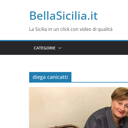
Salta
BellaSicilia.it
al
contenuto
La Sicilia in un click con video di qualità
CATEGORIE
diega canicatti