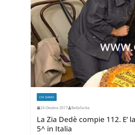
CHI SIAMO
24 Ottobre 2017
BellaSicilia
La Zia Dedè compie 112. E’ la
5^ in Italia