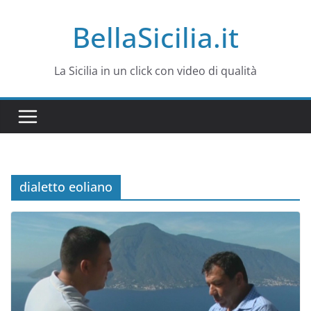
Salta
BellaSicilia.it
al
contenuto
La Sicilia in un click con video di qualità
dialetto eoliano