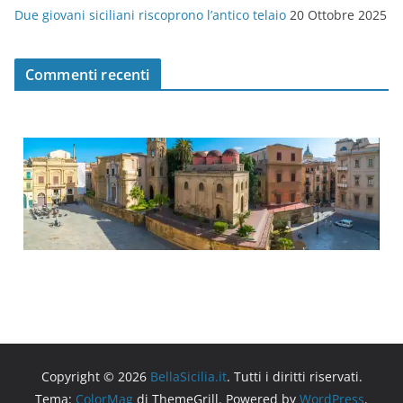
Due giovani siciliani riscoprono l’antico telaio
20 Ottobre 2025
Commenti recenti
Copyright © 2026
BellaSicilia.it
. Tutti i diritti riservati.
Tema:
ColorMag
di ThemeGrill. Powered by
WordPress
.