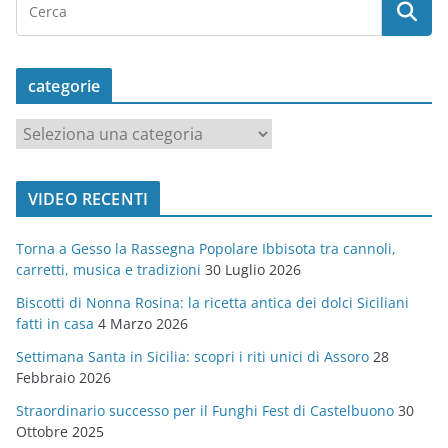
categorie
c
a
t
VIDEO RECENTI
e
g
Torna a Gesso la Rassegna Popolare Ibbisota tra cannoli,
o
carretti, musica e tradizioni
30 Luglio 2026
r
Biscotti di Nonna Rosina: la ricetta antica dei dolci Siciliani
i
fatti in casa
4 Marzo 2026
e
Settimana Santa in Sicilia: scopri i riti unici di Assoro
28
Febbraio 2026
Straordinario successo per il Funghi Fest di Castelbuono
30
Ottobre 2025