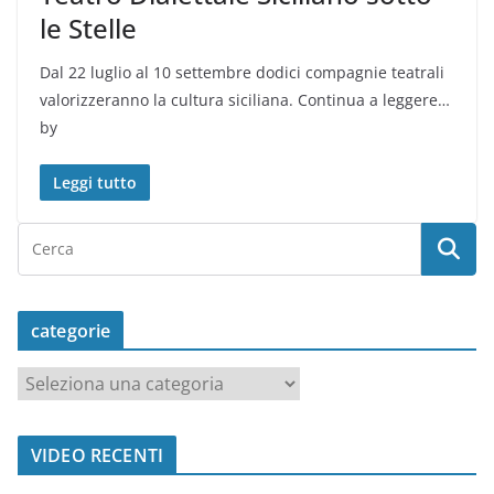
le Stelle
Dal 22 luglio al 10 settembre dodici compagnie teatrali
valorizzeranno la cultura siciliana. Continua a leggere…
by
Leggi tutto
categorie
c
a
t
VIDEO RECENTI
e
g