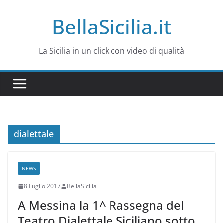
Salta
BellaSicilia.it
al
contenuto
La Sicilia in un click con video di qualità
dialettale
NEWS
8 Luglio 2017
BellaSicilia
A Messina la 1^ Rassegna del
Teatro Dialettale Siciliano sotto