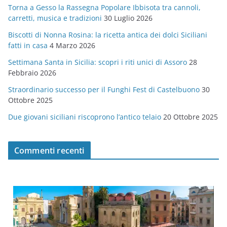
Torna a Gesso la Rassegna Popolare Ibbisota tra cannoli,
o
carretti, musica e tradizioni
30 Luglio 2026
r
Biscotti di Nonna Rosina: la ricetta antica dei dolci Siciliani
i
fatti in casa
4 Marzo 2026
e
Settimana Santa in Sicilia: scopri i riti unici di Assoro
28
Febbraio 2026
Straordinario successo per il Funghi Fest di Castelbuono
30
Ottobre 2025
Due giovani siciliani riscoprono l’antico telaio
20 Ottobre 2025
Commenti recenti