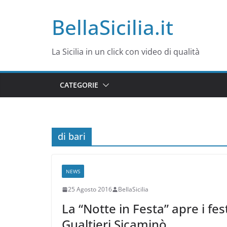
Salta
BellaSicilia.it
al
contenuto
La Sicilia in un click con video di qualità
CATEGORIE
di bari
NEWS
25 Agosto 2016
BellaSicilia
La “Notte in Festa” apre i fe
Gualtieri Sicaminò