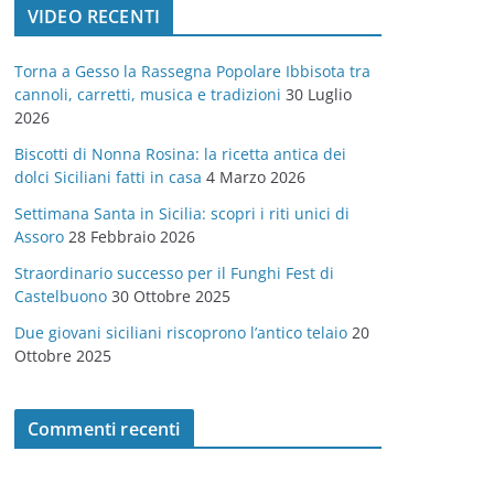
VIDEO RECENTI
e
g
Torna a Gesso la Rassegna Popolare Ibbisota tra
o
cannoli, carretti, musica e tradizioni
30 Luglio
r
2026
i
Biscotti di Nonna Rosina: la ricetta antica dei
e
dolci Siciliani fatti in casa
4 Marzo 2026
Settimana Santa in Sicilia: scopri i riti unici di
Assoro
28 Febbraio 2026
Straordinario successo per il Funghi Fest di
Castelbuono
30 Ottobre 2025
Due giovani siciliani riscoprono l’antico telaio
20
Ottobre 2025
Commenti recenti