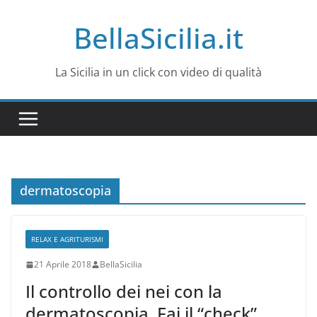
Salta
BellaSicilia.it
al
contenuto
La Sicilia in un click con video di qualità
dermatoscopia
RELAX E AGRITURISMI
21 Aprile 2018
BellaSicilia
Il controllo dei nei con la
dermatoscopia. Fai il “check”