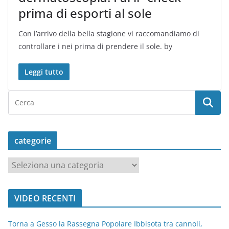
prima di esporti al sole
Con l’arrivo della bella stagione vi raccomandiamo di
controllare i nei prima di prendere il sole. by
Leggi tutto
categorie
c
a
t
VIDEO RECENTI
e
g
Torna a Gesso la Rassegna Popolare Ibbisota tra cannoli,
o