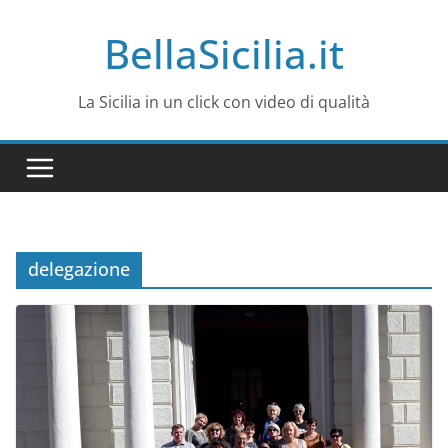
Salta
BellaSicilia.it
al
contenuto
La Sicilia in un click con video di qualità
delegazione