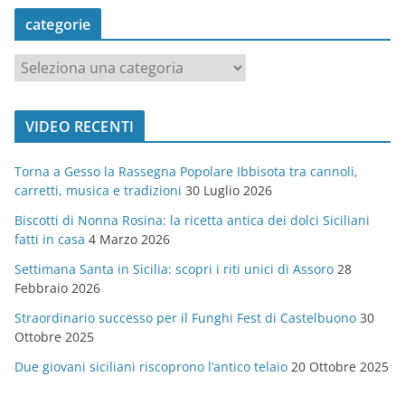
categorie
c
a
t
VIDEO RECENTI
e
g
Torna a Gesso la Rassegna Popolare Ibbisota tra cannoli,
o
carretti, musica e tradizioni
30 Luglio 2026
r
Biscotti di Nonna Rosina: la ricetta antica dei dolci Siciliani
i
fatti in casa
4 Marzo 2026
e
Settimana Santa in Sicilia: scopri i riti unici di Assoro
28
Febbraio 2026
Straordinario successo per il Funghi Fest di Castelbuono
30
Ottobre 2025
Due giovani siciliani riscoprono l’antico telaio
20 Ottobre 2025