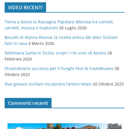
t
VIDEO RECENTI
e
g
Torna a Gesso la Rassegna Popolare Ibbisota tra cannoli,
o
carretti, musica e tradizioni
30 Luglio 2026
r
Biscotti di Nonna Rosina: la ricetta antica dei dolci Siciliani
i
fatti in casa
4 Marzo 2026
e
Settimana Santa in Sicilia: scopri i riti unici di Assoro
28
Febbraio 2026
Straordinario successo per il Funghi Fest di Castelbuono
30
Ottobre 2025
Due giovani siciliani riscoprono l’antico telaio
20 Ottobre 2025
Commenti recenti