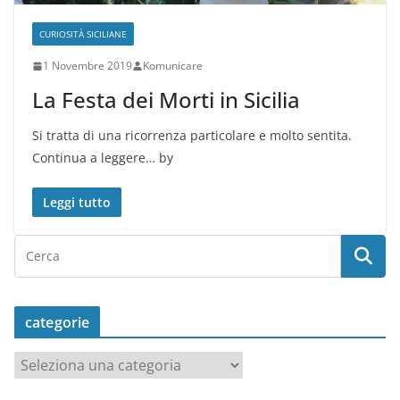
CURIOSITÀ SICILIANE
1 Novembre 2019
Komunicare
La Festa dei Morti in Sicilia
Si tratta di una ricorrenza particolare e molto sentita.
Continua a leggere… by
Leggi tutto
categorie
c
a