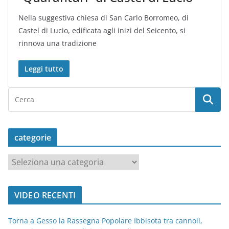
Nella suggestiva chiesa di San Carlo Borromeo, di
Castel di Lucio, edificata agli inizi del Seicento, si
rinnova una tradizione
Leggi tutto
categorie
c
a
t
VIDEO RECENTI
e
g
Torna a Gesso la Rassegna Popolare Ibbisota tra cannoli,
o