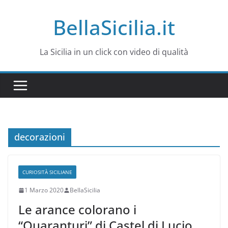
Salta
BellaSicilia.it
al
contenuto
La Sicilia in un click con video di qualità
decorazioni
CURIOSITÀ SICILIANE
1 Marzo 2020
BellaSicilia
Le arance colorano i
“Quaranturi” di Castel di Lucio