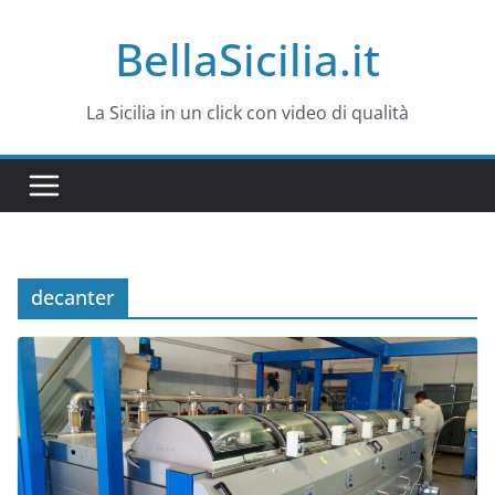
Salta
BellaSicilia.it
al
contenuto
La Sicilia in un click con video di qualità
decanter