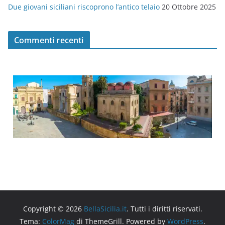
Due giovani siciliani riscoprono l’antico telaio
20 Ottobre 2025
Commenti recenti
Copyright © 2026
BellaSicilia.it
. Tutti i diritti riservati.
Tema:
ColorMag
di ThemeGrill. Powered by
WordPress
.