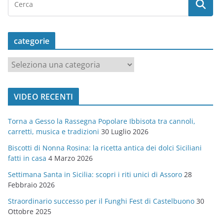
categorie
c
a
t
VIDEO RECENTI
e
g
Torna a Gesso la Rassegna Popolare Ibbisota tra cannoli,
o
carretti, musica e tradizioni
30 Luglio 2026
r
Biscotti di Nonna Rosina: la ricetta antica dei dolci Siciliani
i
fatti in casa
4 Marzo 2026
e
Settimana Santa in Sicilia: scopri i riti unici di Assoro
28
Febbraio 2026
Straordinario successo per il Funghi Fest di Castelbuono
30
Ottobre 2025