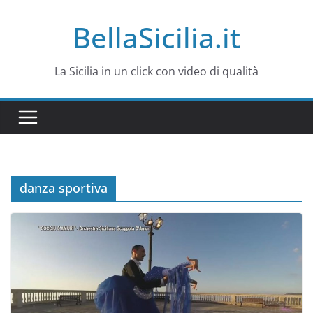
Salta
BellaSicilia.it
al
contenuto
La Sicilia in un click con video di qualità
danza sportiva