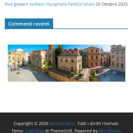
Due giovani siciliani riscoprono l’antico telaio
20 Ottobre 2025
Commenti recenti
Copyright © 2026
BellaSicilia.it
. Tutti i diritti riservati.
Tema:
ColorMag
di ThemeGrill. Powered by
WordPress
.