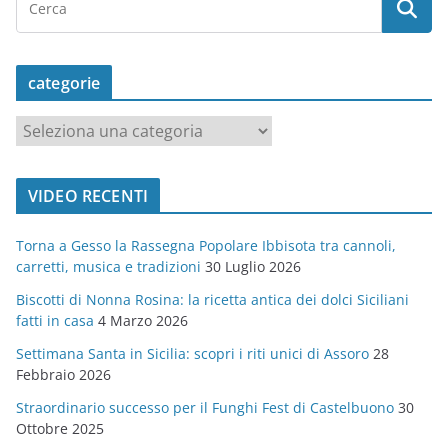
categorie
c
a
t
VIDEO RECENTI
e
g
Torna a Gesso la Rassegna Popolare Ibbisota tra cannoli,
o
carretti, musica e tradizioni
30 Luglio 2026
r
Biscotti di Nonna Rosina: la ricetta antica dei dolci Siciliani
i
fatti in casa
4 Marzo 2026
e
Settimana Santa in Sicilia: scopri i riti unici di Assoro
28
Febbraio 2026
Straordinario successo per il Funghi Fest di Castelbuono
30
Ottobre 2025