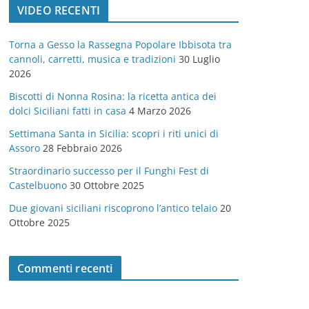
VIDEO RECENTI
e
g
Torna a Gesso la Rassegna Popolare Ibbisota tra
o
cannoli, carretti, musica e tradizioni
30 Luglio
r
2026
i
Biscotti di Nonna Rosina: la ricetta antica dei
e
dolci Siciliani fatti in casa
4 Marzo 2026
Settimana Santa in Sicilia: scopri i riti unici di
Assoro
28 Febbraio 2026
Straordinario successo per il Funghi Fest di
Castelbuono
30 Ottobre 2025
Due giovani siciliani riscoprono l’antico telaio
20
Ottobre 2025
Commenti recenti