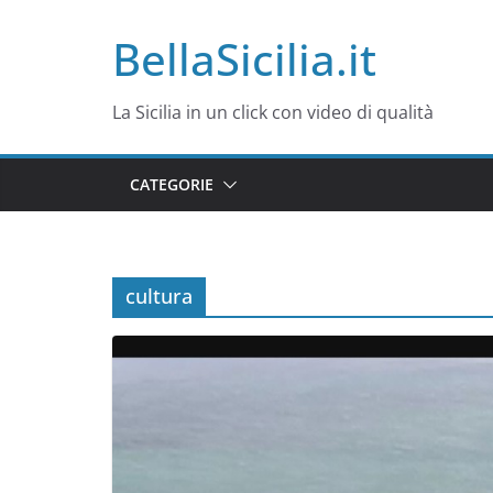
Salta
BellaSicilia.it
al
contenuto
La Sicilia in un click con video di qualità
CATEGORIE
cultura