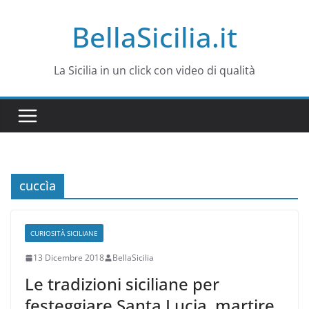
Salta
BellaSicilia.it
al
contenuto
La Sicilia in un click con video di qualità
cuccìa
CURIOSITÀ SICILIANE
13 Dicembre 2018
BellaSicilia
Le tradizioni siciliane per
festeggiare Santa Lucia, martire