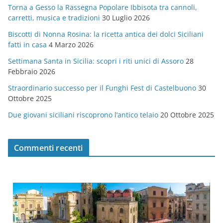
Torna a Gesso la Rassegna Popolare Ibbisota tra cannoli,
o
carretti, musica e tradizioni
30 Luglio 2026
r
Biscotti di Nonna Rosina: la ricetta antica dei dolci Siciliani
i
fatti in casa
4 Marzo 2026
e
Settimana Santa in Sicilia: scopri i riti unici di Assoro
28
Febbraio 2026
Straordinario successo per il Funghi Fest di Castelbuono
30
Ottobre 2025
Due giovani siciliani riscoprono l’antico telaio
20 Ottobre 2025
Commenti recenti