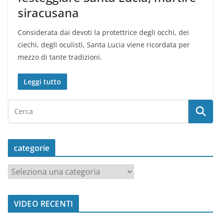
siracusana
Considerata dai devoti la protettrice degli occhi, dei
ciechi, degli oculisti, Santa Lucia viene ricordata per
mezzo di tante tradizioni.
Leggi tutto
categorie
c
a
t
VIDEO RECENTI
e
g